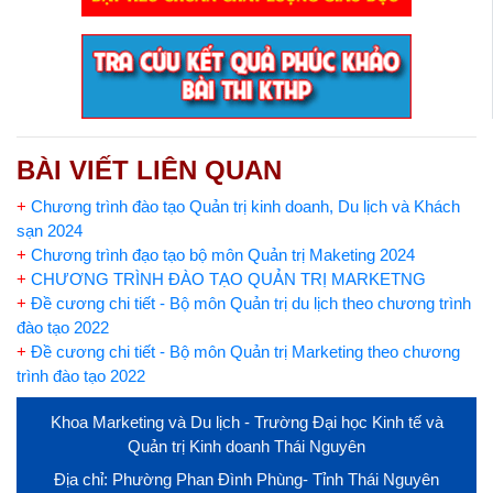
BÀI VIẾT LIÊN QUAN
+
Chương trình đào tạo Quản trị kinh doanh, Du lịch và Khách
sạn 2024
+
Chương trình đạo tạo bộ môn Quản trị Maketing 2024
+
CHƯƠNG TRÌNH ĐÀO TẠO QUẢN TRỊ MARKETNG
+
Đề cương chi tiết - Bộ môn Quản trị du lịch theo chương trình
đào tạo 2022
+
Đề cương chi tiết - Bộ môn Quản trị Marketing theo chương
trình đào tạo 2022
Khoa Marketing và Du lịch - Trường Đại học Kinh tế và
Quản trị Kinh doanh Thái Nguyên
Địa chỉ: Phường Phan Đình Phùng- Tỉnh Thái Nguyên