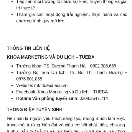
Tiếp cận môi trường tổ chức sự kiện, truyền thông và giải
trí thực tế
Tham gia các hoạt động trải nghiệm, thực hành và các
chương trình quy mô lớn
THÔNG TIN LIÊN HỆ
KHOA MARKETING VÀ DU LỊCH – TUEBA
Trưởng khoa: TS. Dương Thanh Hà – 0902.386.669
Trưởng Bộ môn Du lịch: TS. Bùi Thị Thanh Hương –
0976.601.859
Website: mkt.tueba.edu.vn
Facebook: Khoa Marketing và Du lịch – TUEBA
Hotline Văn phòng tuyển sinh
: 0208.3647.714
THÔNG ĐIỆP TUYỂN SINH
Nếu bạn là người yêu thích sáng tạo, mong muốn làm việc
trong môi trường hiện đại và giàu cơ hội phát triển, chương
trình
Quản trị Giải trí và Sự kiện tại TUEBA
sẽ là lựa chọn