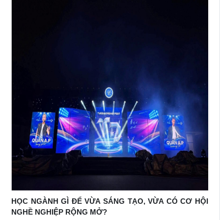
HỌC NGÀNH GÌ ĐỂ VỪA SÁNG TẠO, VỪA CÓ CƠ HỘI
NGHỀ NGHIỆP RỘNG MỞ?