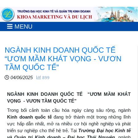
MENU
NGÀNH KINH DOANH QUỐC TẾ
“ƯƠM MẦM KHÁT VỌNG - VƯƠN
TẦM QUỐC TẾ”
04/06/2025
899
NGÀNH KINH DOANH QUỐC TẾ “ƯƠM MẦM KHÁT
VỌNG - VƯƠN TẦM QUỐC TẾ”
Trong bối cảnh toàn cầu hóa ngày càng sâu rộng, ngành
Kinh doanh quốc tế
đang trở thành một trong những lĩnh
vực hấp dẫn nhất, mở ra nhiều cơ hội nghề nghiệp và phát
triển sự nghiệp cho thế hệ trẻ. Tại
Trường Đại học Kinh tế
và Quản trị Kinh doanh – Đại học Thái Nguyên
, ngành