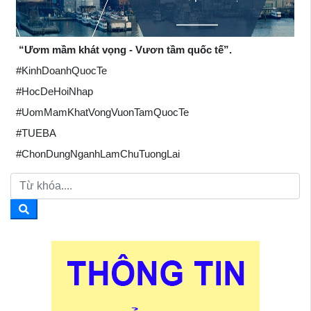
“Ươm mầm khát vọng - Vươn tầm quốc tế”.
#KinhDoanhQuocTe
#HocDeHoiNhap
#UomMamKhatVongVuonTamQuocTe
#TUEBA
#ChonDungNganhLamChuTuongLai