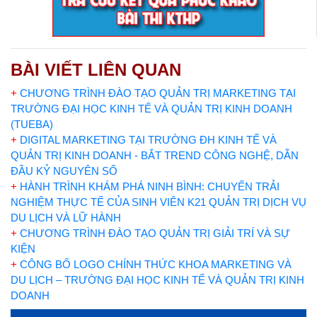
BÀI VIẾT LIÊN QUAN
+
CHƯƠNG TRÌNH ĐÀO TẠO QUẢN TRỊ MARKETING TẠI
TRƯỜNG ĐẠI HỌC KINH TẾ VÀ QUẢN TRỊ KINH DOANH
(TUEBA)
+
DIGITAL MARKETING TẠI TRƯỜNG ĐH KINH TẾ VÀ
QUẢN TRỊ KINH DOANH - BẮT TREND CÔNG NGHỆ, DẪN
ĐẦU KỶ NGUYÊN SỐ
+
HÀNH TRÌNH KHÁM PHÁ NINH BÌNH: CHUYẾN TRẢI
NGHIỆM THỰC TẾ CỦA SINH VIÊN K21 QUẢN TRỊ DỊCH VỤ
DU LỊCH VÀ LỮ HÀNH
+
CHƯƠNG TRÌNH ĐÀO TẠO QUẢN TRỊ GIẢI TRÍ VÀ SỰ
KIỆN
+
CÔNG BỐ LOGO CHÍNH THỨC KHOA MARKETING VÀ
DU LỊCH – TRƯỜNG ĐẠI HỌC KINH TẾ VÀ QUẢN TRỊ KINH
DOANH