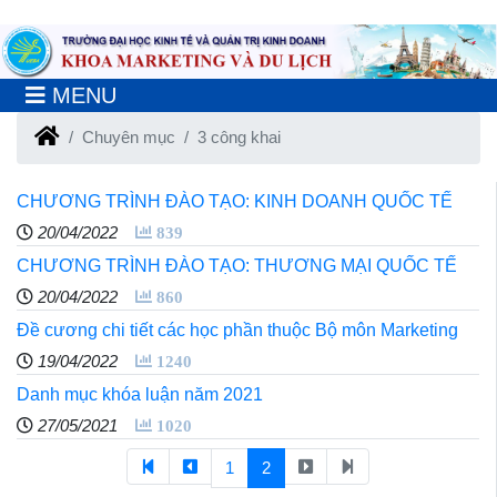
MENU
Chuyên mục
3 công khai
CHƯƠNG TRÌNH ĐÀO TẠO: KINH DOANH QUỐC TẾ
20/04/2022
839
CHƯƠNG TRÌNH ĐÀO TẠO: THƯƠNG MẠI QUỐC TẾ
20/04/2022
860
Đề cương chi tiết các học phần thuộc Bộ môn Marketing
19/04/2022
1240
Danh mục khóa luận năm 2021
27/05/2021
1020
1
2