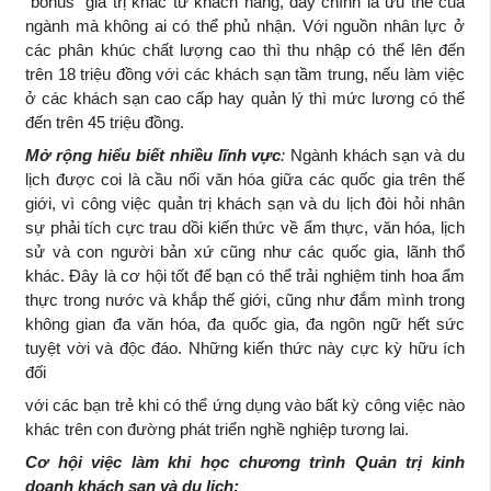
"bonus" giá trị khác từ khách hàng, đây chính là ưu thế của
ngành mà không ai có thể phủ nhận. Với nguồn nhân lực ở
các phân khúc chất lượng cao thì thu nhập có thể lên đến
trên 18 triệu đồng với các khách sạn tầm trung, nếu làm việc
ở các khách sạn cao cấp hay quản lý thì mức lương có thể
đến trên 45 triệu đồng.
Mở rộng hiểu biết nhiều lĩnh vực
:
Ngành khách sạn và du
lịch được coi là cầu nối văn hóa giữa các quốc gia trên thế
giới, vì công việc quản trị khách sạn và du lịch đòi hỏi nhân
sự phải tích cực trau dồi kiến thức về ẩm thực, văn hóa, lịch
sử và con người bản xứ cũng như các quốc gia, lãnh thổ
khác. Đây là cơ hội tốt để bạn có thể trải nghiệm tinh hoa ẩm
thực trong nước và khắp thế giới, cũng như đắm mình trong
không gian đa văn hóa, đa quốc gia, đa ngôn ngữ hết sức
tuyệt vời và độc đáo. Những kiến thức này cực kỳ hữu ích
đối
với các bạn trẻ khi có thể ứng dụng vào bất kỳ công việc nào
khác trên con đường phát triển nghề nghiệp tương lai.
Cơ hội việc làm khi học
chương trình Quản trị kinh
doanh khách sạn và du lịch: