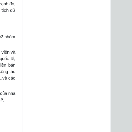
cạnh đó,
 tích dữ
 02 nhóm
 viên và
quốc tế,
diện bán
công tác
..và các
 của nhà
,...