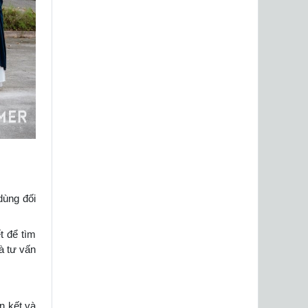
dùng đối
t để tìm
à tư vấn
n kết và