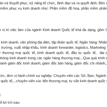
n và thuyết phục, kỹ năng tổ chức, lãnh đạo và ra quyết định. Bên 
hần mềm phục vụ kinh doanh như: Phần mềm đồ hoạ, phần mềm phân
 vị trí việc làm của ngành Kinh doanh Quốc tế khá đa dạng, gồm
 kinh doanh, văn phòng đại diện, tập đoàn quốc tế, Ngân hàng: Nhân
trường, xuất nhập khẩu, kinh doanh forwarder, logistics, Marketing 
lý thương mại quốc tế, kinh doanh quốc tế, đầu tư quốc tế, đại 
 phòng kinh doanh trong các ngân hàng thương mại,...Qua quá trình 
 thành giám đốc kinh doanh, giám đốc bán hàng, giám đốc chi nhánh,.
ước, đơn vị hành chính sự nghiệp: Chuyên viên các Sở, Ban, Ngành
uốc tế,...chuyên viên xúc tiến thương mại, tư vấn kinh doanh quốc tế
ế
 lợi ích sau: