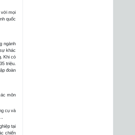
 với mọi
anh quốc
ng ngành
 sự khác
. Khi có
5 triệu.
tập đoàn
 các môn
ng cụ và
,…
hiệp tại
ác chiến