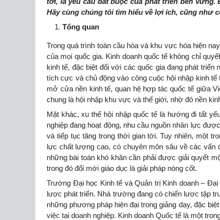
tới, là yêu cầu bắt buộc của phát triển bền vữn
Hãy cùng chúng tôi tìm hiểu về lợi ích, cũng như c
Tổng quan
Trong quá trình toàn cầu hóa và khu vực hóa hiện nay,
của mọi quốc gia. Kinh doanh quốc tế không chỉ quyế
kinh tế, đặc biệt đối với các quốc gia đang phát tri
tích cực và chủ động vào công cuộc hội nhập kinh tế
mở cửa nền kinh tế, quan hệ hợp tác quốc tế giữa 
chung là hội nhập khu vực và thế giới, nhờ đó nền kin
Mặt khác, xu thế hội nhập quốc tế là hướng đi tất yế
nghiệp đang hoạt động, nhu cầu nguồn nhân lực được
và tiếp tục tăng trong thời gian tới. Tuy nhiên, một 
lực chất lượng cao, có chuyên môn sâu về các vấn đề
những bài toán khó khăn cần phải được giải quyết m
trong đó đổi mới giáo dục là giải pháp nòng cốt.
Trường Đại học Kinh tế và Quản trị Kinh doanh – Đạ
lược phát triển. Nhà trường đang có chiến lược tập t
những phương pháp hiện đại trong giảng dạy, đặc biệt 
việc tại doanh nghiệp. Kinh doanh Quốc tế là một tro