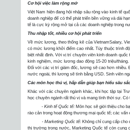
Cơ hội việc làm rộng mở
Việt Nam hiện đang hội nhập sâu rộng vào kinh tế quố
doanh nghiệp để có thể phát triển bền vững và dài hạn
tế là cực kỳ rộng mở tại cả các doanh nghiệp trong 
Thu nhập tốt, nhiều cơ hội phát triển
Về mức lương, theo thống kê của VietnamSalary, Vie
có mức lương khởi điểm cao nhất. Tùy thuộc trình độ
biệt nhất định. Với vị trí chuyên viên kinh doanh quố
kinh nghiệm, mức lương dao động 15-20 triệu/tháng. 
Đối với các vị trí giám đốc, lương sẽ cao hơn nhiều.
nước ngoài, thì lương sẽ tính bằng USD. Sinh viên ngà
Các môn học thú vị, hấp dẫn giúp bạn hiểu sâu sắ
Khác với các chuyên ngành khác, khi học tập tại Tr
học chuyên ngành rất thú vị và mang tính thời sự. Có
- Kinh tế Quốc tế:
Môn học sẽ giới thiệu cho bạ
rào cản trong hoạt động thương mại quốc tế; các vấn đ
- Marketing Quốc tế:
Không chỉ cung cấp cho c
thị trường trong nước, Marketing Quốc tế còn cung 