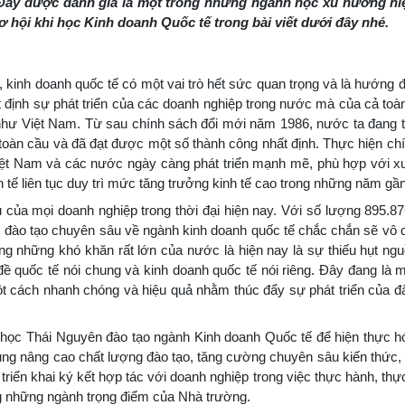
g. Đây được đánh giá là một trong những ngành học xu hướng h
ơ hội khi học Kinh doanh Quốc tế trong bài viết dưới đây nhé.
 kinh doanh quốc tế có một vai trò hết sức quan trọng và là hướng đi
t định sự phát triển của các doanh nghiệp trong nước mà của cả toà
ển như Việt Nam. Từ sau chính sách đổi mới năm 1986, nước ta đang 
 toàn cầu và đã đạt được một số thành công nhất định. Thực hiện ch
Việt Nam và các nước ngày càng phát triển mạnh mẽ, phù hợp với 
h tế liên tục duy trì mức tăng trưởng kinh tế cao trong những năm gầ
u của mọi doanh nghiệp trong thời đại hiện nay. Với số lượng 895.8
 đào tạo chuyên sâu về ngành kinh doanh quốc tế chắc chắn sẽ vô 
trong những khó khăn rất lớn của nước là hiện nay là sự thiếu hụt ng
 quốc tế nói chung và kinh doanh quốc tế nói riêng. Đây đang là m
ột cách nhanh chóng và hiệu quả nhằm thúc đẩy sự phát triển của đ
i học Thái Nguyên đào tạo ngành Kinh doanh Quốc tế để hiện thực h
rung nâng cao chất lượng đào tạo, tăng cường chuyên sâu kiến thức,
triển khai ký kết hợp tác với doanh nghiệp trong việc thực hành, thực
ng những ngành trọng điểm của Nhà trường.