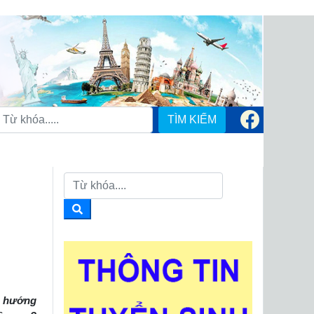
TÌM KIẾM
ều hướng