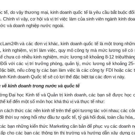
c tế, do vậy thương mại, kinh doanh quốc tế là yêu cầu bắt buộc đối
. Chính vì vậy, cơ hội và vị trí việc làm của sinh viên ngành kinh do
nước và doanh nghiệp nước ngoài.
cLam24h và các đơn vị khác, kinh doanh quốc tế là một trong nhữ
, kinh nghiệm, vị trí làm việc, quy mô công ty mà mức lương sẽ có
c tế chưa có nhiều kinh nghiệm, mức lương sẽ khoảng 8-12 triệu/tháng
Đối với các vị trí trưởng phòng, quản lý, mức lương sẽ khoảng 25-3
 Đặc biệt, nếu công ty các bạn làm việc là các công ty FDI hoặc các 
nh Kinh doanh Quốc tế sẽ có lợi thế đặc biệt tại các đơn vị này.
c về kinh doanh trong nước và quốc tế
ường Đại học Kinh tế và Quản trị kinh doanh, các bạn sẽ được học
 thể kể đến một số môn học khá thú vị và thực tế như:
n cách thức các nền kinh tế trên thế giới tương tác với nhau; các cô
ề thời sự nóng hổi như đầu tư quốc tế, tỷ giá hối đoái, toàn cầu hóa
ác bạn những kiến thức Marketing căn bản để phục vụ các doanh ng
cấp cho các bạn các thông tin thị trường và hướng dẫn xây dựng c