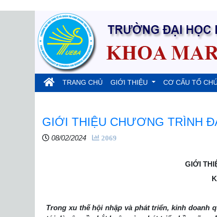
(current)
TRANG CHỦ
GIỚI THIỆU
CƠ CẤU TỔ CH
GIỚI THIỆU CHƯƠNG TRÌNH Đ
08/02/2024
2069
GIỚI TH
K
Trong xu thế hội nhập và phát triển, kinh doanh