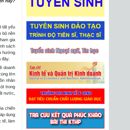
iện nay?
 tất yếu
n bộ nền
tham gia
ính sách
xu hướng
n đây.
76 doanh
cùng lớn
uồn nhân
ột trong
ất nước,
óa chiến
 áp dụng
 tế, làm